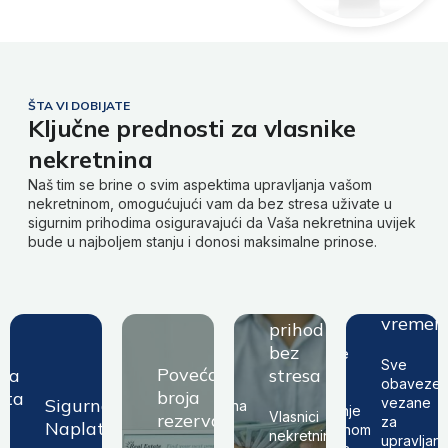
ŠTA VI DOBIJATE
Ključne prednosti za vlasnike
nekretnina
Naš tim se brine o svim aspektima upravljanja vašom
nekretninom, omogućujući vam da bez stresa uživate u
sigurnim prihodima osiguravajući da Vaša nekretnina uvijek
bude u najboljem stanju i donosi maksimalne prinose.
Ušteda
Pasivni
vremena
prihod
Ušteda
Pasivni
bez
vremen
prihod
Sve
Povećanje
stresa
bez
obaveze
broja
Sve
Povećanje
rna
stresa
vezane
obaveze
Vlasnici
rezervacija
za
broja
ata
Sigurna
vezane
nekretnina
upravljanje
Vlasnici
rezervacija
za
mogu
Naplata
nekretninom
Optimalne
nekretnina
o
upravljanj
uživati