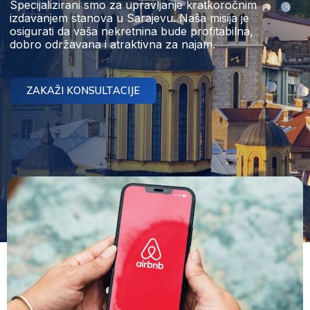
Specijalizirani smo za upravljanje kratkoročnim
izdavanjem stanova u Sarajevu.
Naša misija je
osigurati da vaša nekretnina bude profitabilna,
dobro održavana i atraktivna za najam.
ZAKAŽI KONSULTACIJE