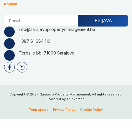
Kontakt
E-
PRIJAVA
mail
info@sarajevopropertymanagement.ba
+387 61 684 110
Terezije bb, 71000 Sarajevo
F
I
a
n
c
s
e
t
b
a
o
g
Copyright © 2024 Sarajevo Property Management, All rights reserved.
o
r
Powered by Thinkbrand.
k
a
-
m
Term of use
Privacy Policy
Cookie Policy
f