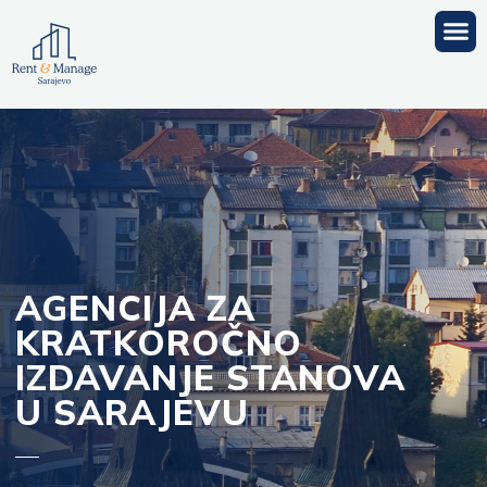
Skip
M
to
content
AGENCIJA ZA
KRATKOROČNO
IZDAVANJE STANOVA
U SARAJEVU