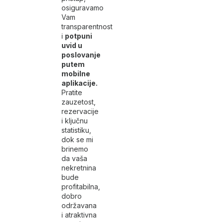
osiguravamo
Vam
transparentnost
i
potpuni
uvid u
poslovanje
putem
mobilne
aplikacije.
Pratite
zauzetost,
rezervacije
i ključnu
statistiku,
dok se mi
brinemo
da vaša
nekretnina
bude
profitabilna,
dobro
održavana
i atraktivna