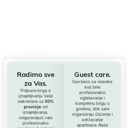
slobodnom vremenu dok mi preuzimamo sve brige oko
vaše nekretnine? Kontaktirajte nas kako bismo zajedno
pronašli najbolje rješenje za vas.
Radimo sve
Guest care.
za Vas.
Savršeno za vlasnike
koji žele
Potpuna briga o
profesionalno
iznajmljivanju Vaše
oglašavanje i
nekretnine sa
30%
kompletnu brigu o
provizije
od
gostima, dok sami
iznajmljivanja,
organiziraju čišćenje i
osiguravajući vam
održavanje
profesionalno
apartmana. Naša