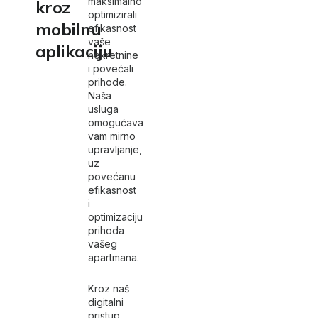
maksimalno
kroz
optimizirali
mobilnu
efikasnost
vaše
aplikaciju
nekretnine
i povećali
prihode.
Naša
usluga
omogućava
vam mirno
upravljanje,
uz
povećanu
efikasnost
i
optimizaciju
prihoda
vašeg
apartmana.
Kroz naš
digitalni
pristup,