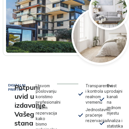
DIGITALNI
Potpuni
U svom
Transparentnost
Svi
PRISTUP
poslovanju
i kontrola u
prodajni
uvid u
koristimo
realnom
kanali
profesionalni
vremenu
na
izdavanje
sistem
jednom
Jednostavno
Vašeg
rezervacija
mjestu
praćenje
kako
rezervacija
Analiza i
stana
bismo
statistika