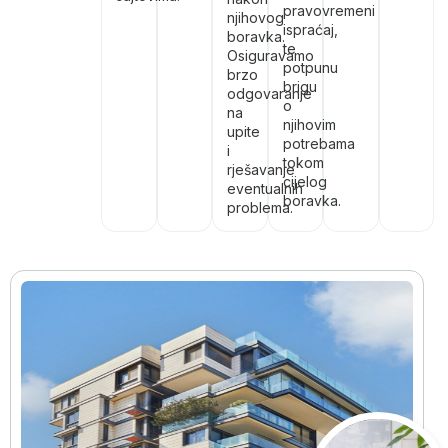
pravovremeni
njihovog
ispraćaj,
boravka.
te
Osiguravamo
potpunu
brzo
brigu
odgovaranje
o
na
njihovim
upite
potrebama
i
tokom
rješavanje
cijelog
eventualnih
boravka.
problema.