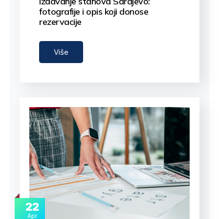
Izdavanje stanova Sarajevo:
fotografije i opis koji donose
rezervacije
Naučite kako…
Više
22
Apr