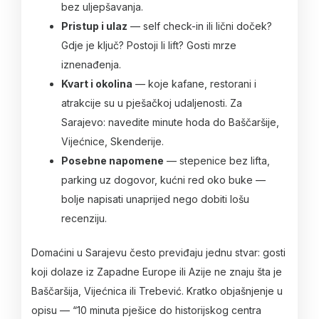
bez uljepšavanja.
Pristup i ulaz
— self check-in ili lični doček?
Gdje je ključ? Postoji li lift? Gosti mrze
iznenađenja.
Kvart i okolina
— koje kafane, restorani i
atrakcije su u pješačkoj udaljenosti. Za
Sarajevo: navedite minute hoda do Baščaršije,
Vijećnice, Skenderije.
Posebne napomene
— stepenice bez lifta,
parking uz dogovor, kućni red oko buke —
bolje napisati unaprijed nego dobiti lošu
recenziju.
Domaćini u Sarajevu često previđaju jednu stvar: gosti
koji dolaze iz Zapadne Europe ili Azije ne znaju šta je
Baščaršija, Vijećnica ili Trebević. Kratko objašnjenje u
opisu — “10 minuta pješice do historijskog centra