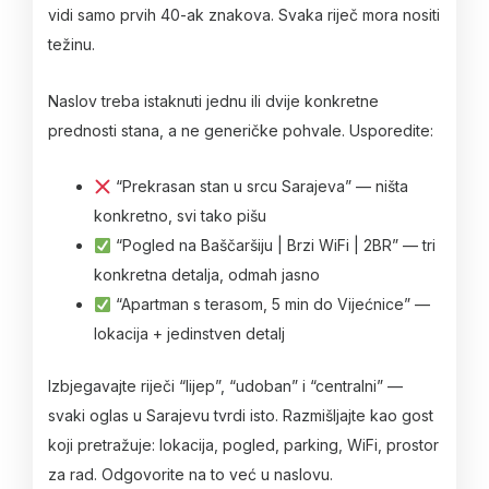
vidi samo prvih 40-ak znakova. Svaka riječ mora nositi
težinu.
Naslov treba istaknuti jednu ili dvije konkretne
prednosti stana, a ne generičke pohvale. Usporedite:
“Prekrasan stan u srcu Sarajeva” — ništa
konkretno, svi tako pišu
“Pogled na Baščaršiju | Brzi WiFi | 2BR” — tri
konkretna detalja, odmah jasno
“Apartman s terasom, 5 min do Vijećnice” —
lokacija + jedinstven detalj
Izbjegavajte riječi “lijep”, “udoban” i “centralni” —
svaki oglas u Sarajevu tvrdi isto. Razmišljajte kao gost
koji pretražuje: lokacija, pogled, parking, WiFi, prostor
za rad. Odgovorite na to već u naslovu.