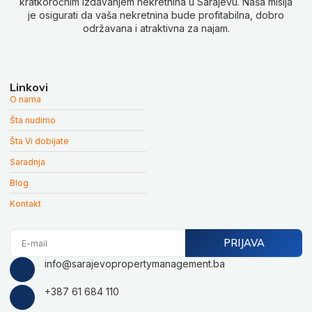
kratkoročnim izdavanjem nekretnina u Sarajevu. Naša misija
je osigurati da vaša nekretnina bude profitabilna, dobro
održavana i atraktivna za najam.
Linkovi
O nama
Šta nudimo
Šta Vi dobijate
Saradnja
Blog
Kontakt
E-
PRIJAVA
mail
info@sarajevopropertymanagement.ba
+387 61 684 110