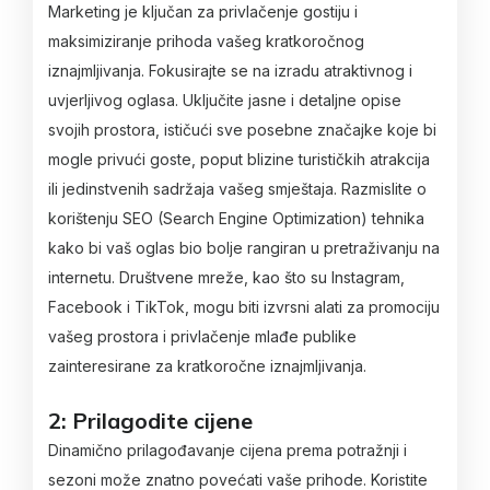
Marketing je ključan za privlačenje gostiju i
maksimiziranje prihoda vašeg kratkoročnog
iznajmljivanja. Fokusirajte se na izradu atraktivnog i
uvjerljivog oglasa. Uključite jasne i detaljne opise
svojih prostora, ističući sve posebne značajke koje bi
mogle privući goste, poput blizine turističkih atrakcija
ili jedinstvenih sadržaja vašeg smještaja. Razmislite o
korištenju SEO (Search Engine Optimization) tehnika
kako bi vaš oglas bio bolje rangiran u pretraživanju na
internetu. Društvene mreže, kao što su Instagram,
Facebook i TikTok, mogu biti izvrsni alati za promociju
vašeg prostora i privlačenje mlađe publike
zainteresirane za kratkoročne iznajmljivanja.
2: Prilagodite cijene
Dinamično prilagođavanje cijena prema potražnji i
sezoni može znatno povećati vaše prihode. Koristite