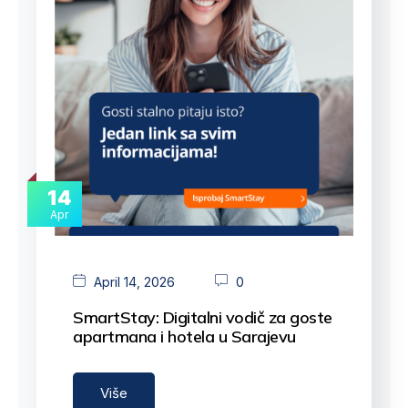
14
Apr
April 14, 2026
0
SmartStay: Digitalni vodič za goste
apartmana i hotela u Sarajevu
Sarajevo Rent…
Više