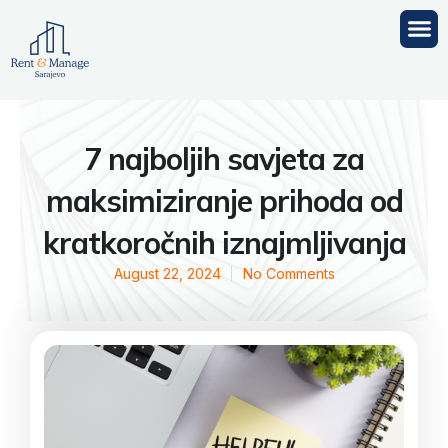
Skip
M
to
content
7 najboljih savjeta za
maksimiziranje prihoda od
kratkoročnih iznajmljivanja
August 22, 2024
No Comments