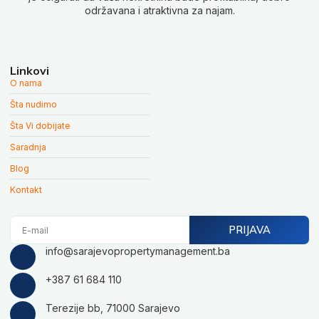
održavana i atraktivna za najam.
Linkovi
O nama
Šta nudimo
Šta Vi dobijate
Saradnja
Blog
Kontakt
E-
PRIJAVA
mail
info@sarajevopropertymanagement.ba
+387 61 684 110
Terezije bb, 71000 Sarajevo