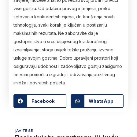
savjete, možete znatno povećati svoj profit i privući
više gostiju. Od odabira pravog interijera, preko
setovanja konkurentnih cijena, do korištenja novih
tehnologija, svaki korak je ključan u postizanju
maksimalnih rezultata. Ne zaboravite da je
gostoprimstvo u srcu uspješnog kratkoročnog
iznajmljivanja, stoga uvijek težite pružanju izvrsne
usluge svojim gostima. Dobro upravljani prostori koji
osiguravaju udobnost i zadovoljstvo gostiju zasigurno
će vam pomoći u izgradnji i održavanju pozitivnog
imidža i povratnih posjeta.
Facebook
WhatsApp
JAVITE SE