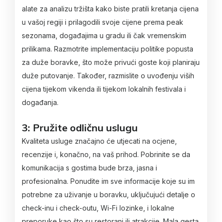
alate za analizu tržišta kako biste pratili kretanja cijena
u vašoj regiji i prilagodili svoje cijene prema peak
sezonama, događajima u gradu ili čak vremenskim
prilikama. Razmotrite implementaciju politike popusta
za duže boravke, što može privući goste koji planiraju
duže putovanje. Također, razmislite o uvođenju viših
cijena tijekom vikenda ili tijekom lokalnih festivala i
događanja.
3: Pružite odličnu uslugu
Kvaliteta usluge značajno će utjecati na ocjene,
recenzije i, konačno, na vaš prihod. Pobrinite se da
komunikacija s gostima bude brza, jasna i
profesionalna. Ponudite im sve informacije koje su im
potrebne za uživanje u boravku, uključujući detalje o
check-inu i check-outu, Wi-Fi lozinke, i lokalne
preporuke kao što su restorani ili atrakcije. Mala gesta