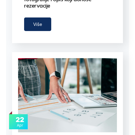
rezervacije
Naučite kako…
Više
22
Apr