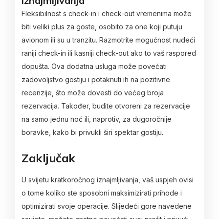
iznajmljivanja
Fleksibilnost s check-in i check-out vremenima može
biti veliki plus za goste, osobito za one koji putuju
avionom ili su u tranzitu. Razmotrite mogućnost nudeći
raniji check-in ili kasniji check-out ako to vaš raspored
dopušta. Ova dodatna usluga može povećati
zadovoljstvo gostiju i potaknuti ih na pozitivne
recenzije, što može dovesti do većeg broja
rezervacija. Također, budite otvoreni za rezervacije
na samo jednu noć ili, naprotiv, za dugoročnije
boravke, kako bi privukli širi spektar gostiju.
Zaključak
U svijetu kratkoročnog iznajmljivanja, vaš uspjeh ovisi
o tome koliko ste sposobni maksimizirati prihode i
optimizirati svoje operacije. Slijedeći gore navedene